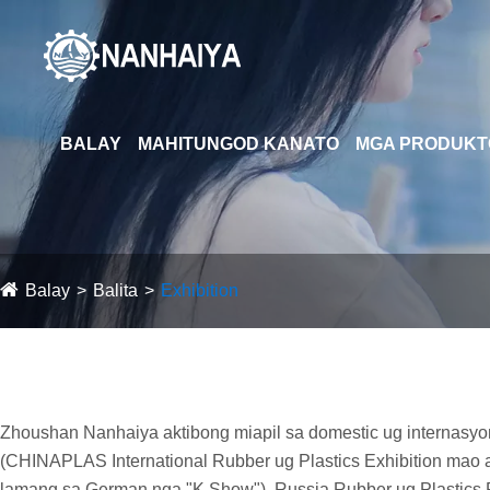
BALAY
MAHITUNGOD KANATO
MGA PRODUKT
Balay
Balita
Exhibition
Zhoushan Nanhaiya aktibong miapil sa domestic ug internasyon
(CHINAPLAS International Rubber ug Plastics Exhibition mao an
lamang sa German nga "K Show"), Russia Rubber ug Plastics Ru