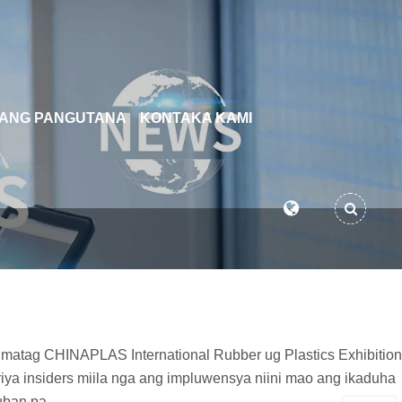
 ANG PANGUTANA
KONTAKA KAMI
a matag CHINAPLAS International Rubber ug Plastics Exhibition
riya insiders miila nga ang impluwensya niini mao ang ikaduha
uban pa.