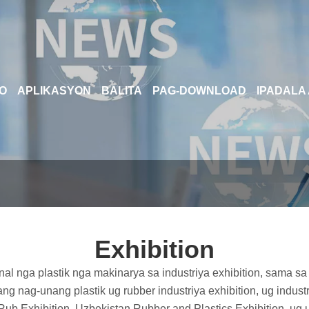
O
APLIKASYON
BALITA
PAG-DOWNLOAD
IPADALA
Exhibition
al nga plastik nga makinarya sa industriya exhibition, sama s
g nag-unang plastik ug rubber industriya exhibition, ug indust
b Exhibition. Uzbekistan Rubber and Plastics Exhibition, ug 